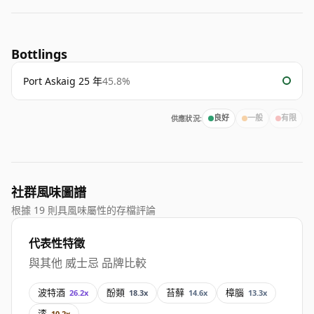
Bottlings
Port Askaig 25 年
45.8%
供應狀況:
良好
一般
有限
社群風味圖譜
根據 19 則具風味屬性的存檔評論
代表性特徵
與其他 威士忌 品牌比較
波特酒
酚類
苔蘚
樟腦
26.2x
18.3x
14.6x
13.3x
漆
10.2x