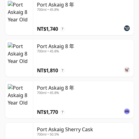
Sherry Cask，並搭配限量版、單桶及更成熟的表達系列。
Port Askaig 8 年
700ml • 45.8%
由於原酒蒸餾廠並非每次都會公開揭露，這為品牌增添了一
絲神秘色彩，同時也將重心放在風格、選桶與島嶼個性上，
而非單一生產者的身份。
NT$1,740
?
這款威士忌通常帶有煙燻、鹹鮮與柑橘主導的風味，可品嚐
Port Askaig 8 年
到泥煤煙燻、海浪鹽霧、萊姆、麥芽、胡椒、灰燼及細膩油
700ml • 45.8%
脂感等香氣與口感。雪莉桶影響的版本則增添了深色水果、
巧克力、辛香料與更豐富的橡木桶層次，而較老熟的裝瓶則
NT$1,810
能展現煙燻、甜感、海洋清新與成熟桶陳深度之間更為精緻
?
的平衡。
Port Askaig 8 年
Port Askaig 是 Islay 風格的一幅廣闊而獨立的全景圖：煙
700ml • 45.8%
燻感與海岸氣息清晰可辨，但往往更顯優雅，而非厚重粗
獷。對於喜愛 Islay 麥芽威士忌、希望透過精心挑選的裝瓶
NT$1,770
?
來深入探索這座島嶼的飲者而言，這是一個值得關注的品牌
選擇，超越了一般蒸餾廠的標準產品線。
Port Askaig Sherry Cask
700ml • 50.5%