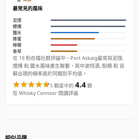
最常見的風味
泥煤
煙燻
鹽水
蜂蜜
檸檬
香草
在 19 則存檔社群評論中，Port Askaig最常與泥煤,
煙燻 和 鹽水風味產生聯繫，其中波特酒, 酚類 和 苔
蘚出現的頻率高於同類別平均值。
4.4
5 顆星中的
顆
在 Whisky Connosr 閱讀評論
相似品牌