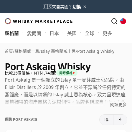
×
🇺🇸
來自美國？
切換
蘇格蘭
愛爾蘭
日本
美國
全球
更多
首頁
/
蘇格蘭威士忌
/
Islay 蘇格蘭威士忌
/
Port Askaig Whisky
Port Askaig Whisky
比較25個價格，NT$1,740起
即時價格
Port Askaig 是一個獨立的 Islay 單一麥芽威士忌品牌，由
Elixir Distillers 於 2009 年創立。它並不隸屬於任何特定的
蒸餾廠，而是以精選的 Islay 威士忌為核心，致力呈現這座
島嶼獨特的海岸風格與泥煤個性，品牌名稱取自 Islay 主要
閱讀更多
入口之一的小型港口村莊。
選購 PORT ASKAIG
該系列涵蓋年輕、高酒精強度及標示熟成年份的多款產品，
核心酒款包括 Port Askaig 8 Year Old、100° Proof 及