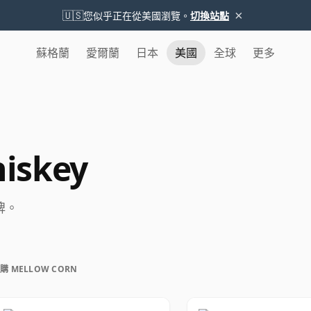
×
🇺🇸
您似乎正在從美國瀏覽。
切換站點
蘇格蘭
愛爾蘭
日本
美國
全球
更多
iskey
品牌。
購 MELLOW CORN