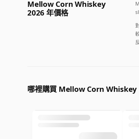
Mellow Corn Whiskey
M
2026 年價格
s
哪裡購買 Mellow Corn Whiskey