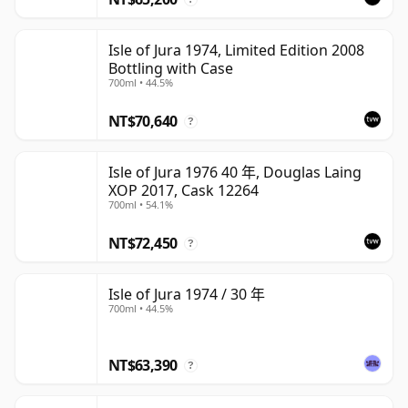
Isle of Jura 1974, Limited Edition 2008
Bottling with Case
700ml • 44.5%
NT$70,640
?
Isle of Jura 1976 40 年, Douglas Laing
XOP 2017, Cask 12264
700ml • 54.1%
NT$72,450
?
Isle of Jura 1974 / 30 年
700ml • 44.5%
NT$63,390
?