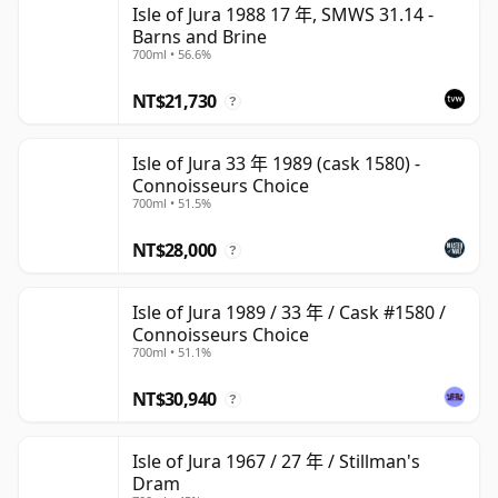
Isle of Jura 1988 17 年, SMWS 31.14 -
Barns and Brine
700ml • 56.6%
NT$21,730
?
Isle of Jura 33 年 1989 (cask 1580) -
Connoisseurs Choice
700ml • 51.5%
NT$28,000
?
Isle of Jura 1989 / 33 年 / Cask #1580 /
Connoisseurs Choice
700ml • 51.1%
NT$30,940
?
Isle of Jura 1967 / 27 年 / Stillman's
Dram