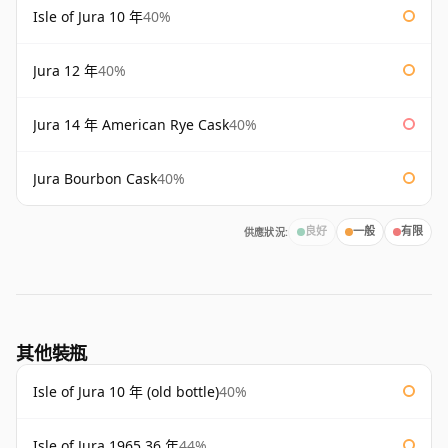
Isle of Jura 10 年
40%
Jura 12 年
40%
Jura 14 年 American Rye Cask
40%
Jura Bourbon Cask
40%
供應狀況:
良好
一般
有限
其他裝瓶
Isle of Jura 10 年 (old bottle)
40%
Isle of Jura 1965 36 年
44%