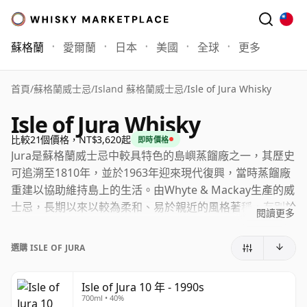
蘇格蘭
愛爾蘭
日本
美國
全球
更多
首頁
/
蘇格蘭威士忌
/
Island 蘇格蘭威士忌
/
Isle of Jura Whisky
Isle of Jura Whisky
比較21個價格，NT$3,620起
即時價格
Jura是蘇格蘭威士忌中較具特色的島嶼蒸餾廠之一，其歷史
可追溯至1810年，並於1963年迎來現代復興，當時蒸餾廠
重建以協助維持島上的生活。由Whyte & Mackay生產的威
士忌，長期以來以較為柔和、易於親近的風格著稱，有別於
閱讀更多
許多重泥煤味的島嶼單一麥芽威士忌，其酒廠特色由成熟果
香、溫和香料、蜂蜜甜味和精心調配的橡木味所塑造。
選購 ISLE OF JURA
產品系列隨著時間有了相當大的變化，目前的核心陣容以
12年雪莉桶和15年雪莉桶等酒款為中心，同時推出更陳年
Isle of Jura 10 年 - 1990s
700ml • 40%
和稀有的裝瓶，包括21年Tide和年份限定版本。這個更廣