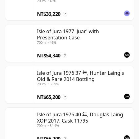
700ml • 45%
NT$36,220
?
Isle of Jura 1977 'Juar' with
Presentation Case
700ml • 46%
NT$54,340
?
Isle of Jura 1976 37 年, Hunter Laing's
Old & Rare 2014 Bottling
700ml • 53.9%
NT$65,200
?
Isle of Jura 1976 40 年, Douglas Laing
XOP 2017, Cask 11795
700ml • 54.4%
NT$65,200
?