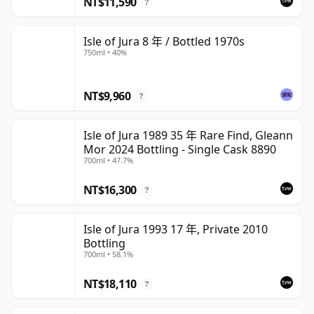
NT$11,590
?
Isle of Jura 8 年 / Bottled 1970s
750ml • 40%
NT$9,960
?
Isle of Jura 1989 35 年 Rare Find, Gleann
Mor 2024 Bottling - Single Cask 8890
700ml • 47.7%
NT$16,300
?
Isle of Jura 1993 17 年, Private 2010
Bottling
700ml • 58.1%
NT$18,110
?