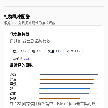
社群風味圖譜
根據 128 則具風味屬性的存檔評論
代表性特徵
與其他 威士忌 品牌比較
松木
鹽
奶油
乾草
5.1x
3.1x
2.8x
2.8x
葡萄酒
2.2x
最常見的風味
泥煤
蜂蜜
煙燻
鹽
滑順
焦糖
在 128 則存檔社群評論中，Isle of Jura最常與泥煤,