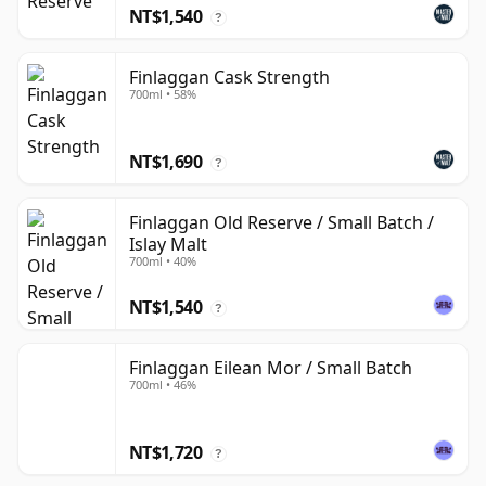
NT$1,540
?
Finlaggan Cask Strength
700ml • 58%
NT$1,690
?
Finlaggan Old Reserve / Small Batch /
Islay Malt
700ml • 40%
NT$1,540
?
Finlaggan Eilean Mor / Small Batch
700ml • 46%
NT$1,720
?