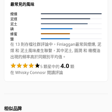
最常見的風味
煙燻
泥煤
泥土
碘
蜂蜜
鹽
在 13 則存檔社群評論中，Finlaggan最常與煙燻, 泥
煤 和 泥土風味產生聯繫，其中泥土, 圓潤 和 橄欖油
出現的頻率高於同類別平均值。
4.0
5 顆星中的
顆
在 Whisky Connosr 閱讀評論
相似品牌