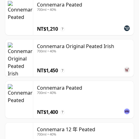
康尼馬拉的獨特之處不僅在於使用泥煤，更在於它保持了明
Connemara Peated
700ml • 40%
確無誤的愛爾蘭風格。該蒸餾廠的烈酒傾向於將柔和的甜
味、溫和的香草和麥芽豐富感與較為內斂、帶有甜味的煙燻
泥煤特色結合，相較於重泥煤蘇格蘭威士忌中常見的強烈風
NT$1,210
?
味更為溫和。這使其成為想要體驗煙燻味但不想承受艾雷島
（Islay）全力衝擊的飲酒者接觸泥煤威士忌的絕佳入門選
Connemara Original Peated Irish
擇。
700ml • 40%
該系列包含多種裝瓶，從平易近人的原始表達到康尼馬拉桶
NT$1,450
裝強度（Connemara Cask Strength），後者強化了泥煤
?
和麥芽特色，同時保持品牌順滑甜美的特質。
Connemara Peated
在一個以壺式蒸餾和非泥煤風格聞名的類別中，康尼馬拉仍
700ml • 40%
是展現愛爾蘭威士忌廣度的最清晰例證之一。
NT$1,400
?
Connemara 12 年 Peated
700ml • 40%