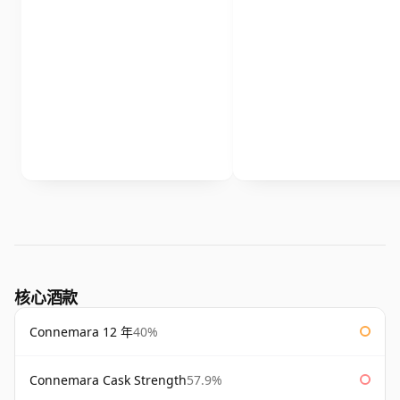
核心酒款
Connemara 12 年
40%
Connemara Cask Strength
57.9%