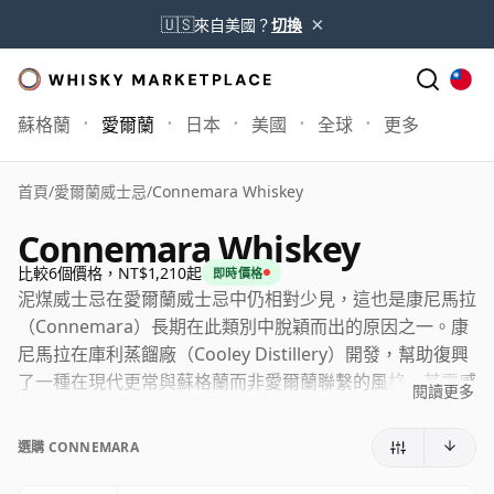
×
🇺🇸
來自美國？
切換
蘇格蘭
愛爾蘭
日本
美國
全球
更多
首頁
/
愛爾蘭威士忌
/
Connemara Whiskey
Connemara Whiskey
比較6個價格，NT$1,210起
即時價格
泥煤威士忌在愛爾蘭威士忌中仍相對少見，這也是康尼馬拉
（Connemara）長期在此類別中脫穎而出的原因之一。康
尼馬拉在庫利蒸餾廠（Cooley Distillery）開發，幫助復興
了一種在現代更常與蘇格蘭而非愛爾蘭聯繫的風格，其靈感
閱讀更多
來自於在泥煤火上烘乾發芽大麥的古老傳統。如今該品牌隸
屬於三得利全球烈酒集團（Suntory Global Spirits），威
選購 CONNEMARA
士忌持續在位於庫利半島的庫利蒸餾廠生產。