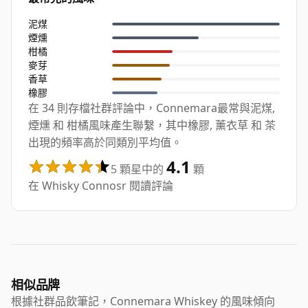
泥煤
煙燻
柑橘
麥芽
香草
橡膠
在 34 則存檔社群評論中，Connemara最常與泥煤,
煙燻 和 柑橘風味產生聯繫，其中橡膠, 薰衣草 和 茶
出現的頻率高於同類別平均值。
4.1
5 顆星中的
顆
在 Whisky Connosr 閱讀評論
相似品牌
根據社群品飲筆記，Connemara Whiskey 的風味傾向