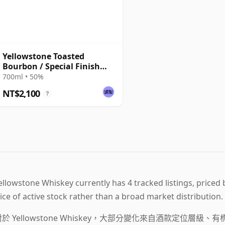
Yellowstone Toasted
Bourbon / Special Finish
Collection
700ml • 50%
NT$2,100
?
ellowstone Whiskey currently has 4 tracked listings, priced
lice of active stock rather than a broad market distribution.
對於 Yellowstone Whiskey，大部分變化來自酒款定位