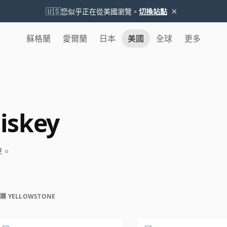
×
🇺🇸
您似乎正在從美國瀏覽。
切換站點
蘇格蘭
愛爾蘭
日本
美國
全球
更多
iskey
品牌。
購 YELLOWSTONE