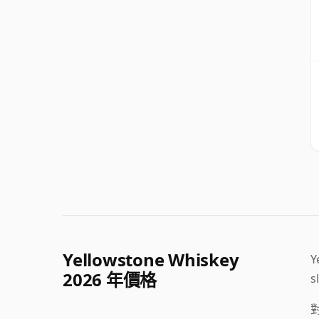
Yellowstone Whiskey
Y
2026 年價格
s