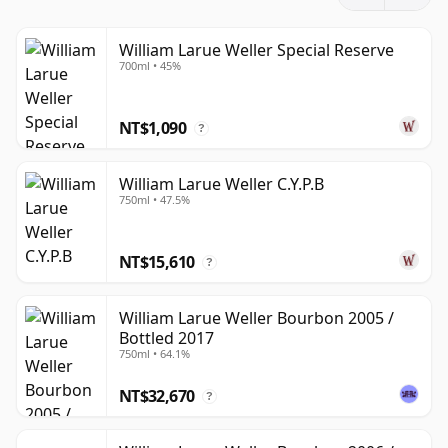
為許多酒款的稀缺性而倍受珍視。
核心系列遠不止於較早期的三款：Special Reserve、
William Larue Weller Special Reserve
700ml • 45%
Antique 107 和 12 Year Old。如今，Weller 系列還包括
Full Proof、Single Barrel 和 C.Y.P.B.，而 William Larue
Weller 則作為 Buffalo Trace Antique Collection 中的桶裝
NT$1,090
?
強度、未稀釋未過濾的年度小麥波本威士忌單獨推出。這些
酒款共同展現了此風格的多樣性，從 Special Reserve 的輕
William Larue Weller C.Y.P.B
鬆甜美，到 Antique 107 的豐富結構，再到年度 William
750ml • 47.5%
Larue Weller 的深度與濃郁。
NT$15,610
將整個系列串聯在一起的是一種獨特的波本威士忌特質：慷
?
慨、精緻且風味飽滿，但很少過於強烈。這種平衡感使
Weller 成為市場上最具影響力的小麥波本威士忌品牌之
William Larue Weller Bourbon 2005 /
Bottled 2017
一，也成為那些偏愛具有廣度、甜美和成熟度，而非僅有尖
750ml • 64.1%
銳香料的波本威士忌飲者的標竿。
NT$32,670
?