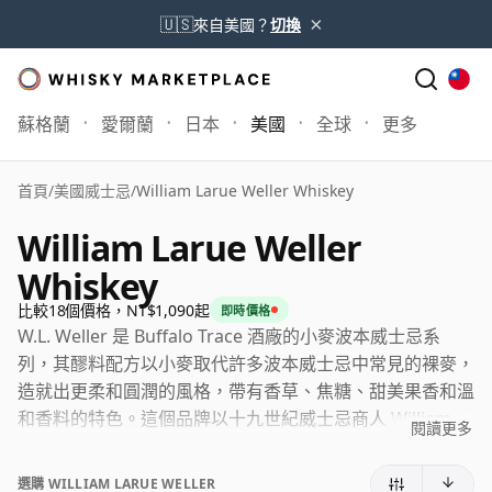
×
🇺🇸
來自美國？
切換
蘇格蘭
愛爾蘭
日本
美國
全球
更多
首頁
/
美國威士忌
/
William Larue Weller Whiskey
William Larue Weller
Whiskey
比較18個價格，NT$1,090起
即時價格
W.L. Weller 是 Buffalo Trace 酒廠的小麥波本威士忌系
列，其醪料配方以小麥取代許多波本威士忌中常見的裸麥，
造就出更柔和圓潤的風格，帶有香草、焦糖、甜美果香和溫
和香料的特色。這個品牌以十九世紀威士忌商人 William
閱讀更多
Larue Weller 命名，已成為現代美國威士忌中最受追捧的
品牌之一，不僅因其平易近人的酒廠風格而備受推崇，也因
選購 WILLIAM LARUE WELLER