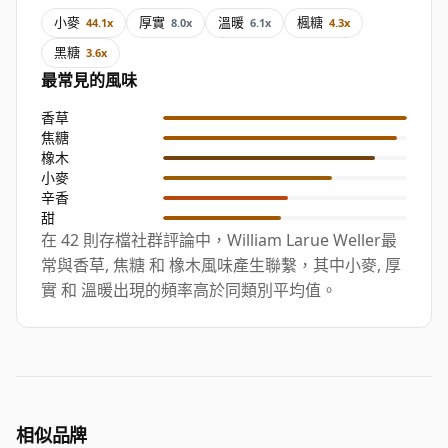
小麥
厚實
溫暖
楓糖
44.1x
8.0x
6.1x
4.3x
黑糖
3.6x
最常見的風味
香草
焦糖
橡木
小麥
辛香
甜
在 42 則存檔社群評論中，William Larue Weller最
常與香草, 焦糖 和 橡木風味產生聯繫，其中小麥, 厚
實 和 溫暖出現的頻率高於同類別平均值。
相似品牌