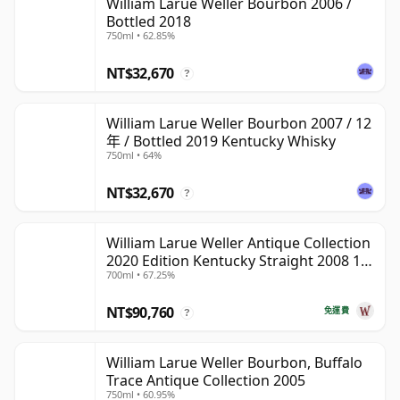
William Larue Weller Bourbon 2006 /
Bottled 2018
750ml • 62.85%
NT$32,670
?
William Larue Weller Bourbon 2007 / 12
年 / Bottled 2019 Kentucky Whisky
750ml • 64%
NT$32,670
?
William Larue Weller Antique Collection
2020 Edition Kentucky Straight 2008 12
700ml • 67.25%
年
NT$90,760
免運費
?
William Larue Weller Bourbon, Buffalo
Trace Antique Collection 2005
750ml • 60.95%