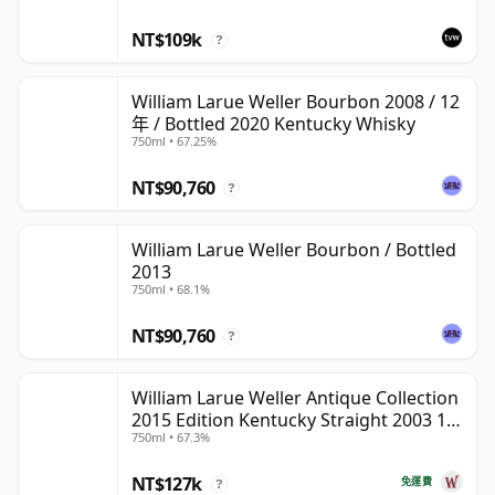
NT$109k
?
William Larue Weller Bourbon 2008 / 12
年 / Bottled 2020 Kentucky Whisky
750ml • 67.25%
NT$90,760
?
William Larue Weller Bourbon / Bottled
2013
750ml • 68.1%
NT$90,760
?
William Larue Weller Antique Collection
2015 Edition Kentucky Straight 2003 12
750ml • 67.3%
年
NT$127k
免運費
?