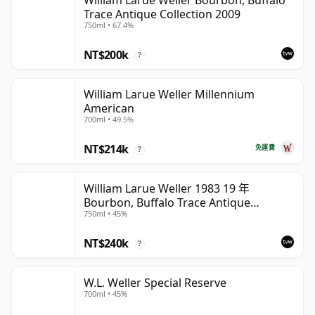
Trace Antique Collection 2009
750ml • 67.4%
NT$200k
?
William Larue Weller Millennium
American
700ml • 49.5%
NT$214k
免運費
?
William Larue Weller 1983 19 年
Bourbon, Buffalo Trace Antique
750ml • 45%
Collection 2002
NT$240k
?
W.L. Weller Special Reserve
700ml • 45%