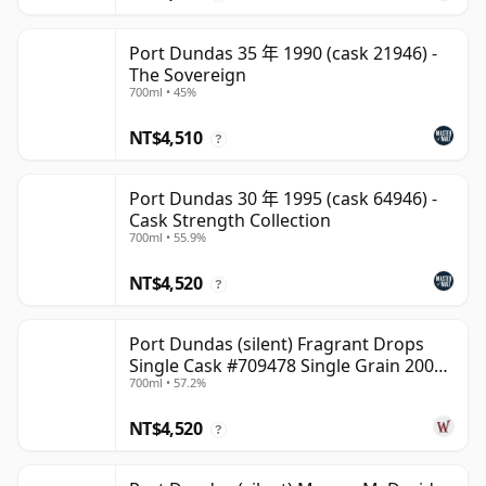
Port Dundas 35 年 1990 (cask 21946) -
The Sovereign
700ml • 45%
NT$4,510
?
Port Dundas 30 年 1995 (cask 64946) -
Cask Strength Collection
700ml • 55.9%
NT$4,520
?
Port Dundas (silent) Fragrant Drops
Single Cask #709478 Single Grain 2000
700ml • 57.2%
25 年
NT$4,520
?