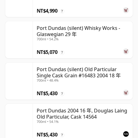
NT$4,990
?
Port Dundas (silent) Whisky Works -
Glaswegian 29 年
700ml • 54.2%
NT$5,070
?
Port Dundas (silent) Old Particular
Single Cask Grain #16483 2004 18 年
700ml • 48.4%
NT$5,430
?
Port Dundas 2004 16 年, Douglas Laing
Old Particular, Cask 14564
700ml • 54.1%
NT$5,430
?