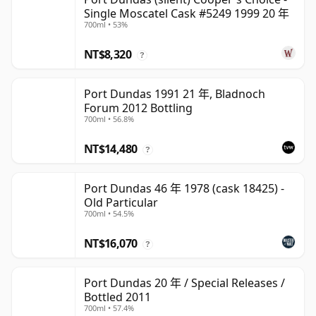
Single Moscatel Cask #5249 1999 20 年
700ml • 53%
NT$8,320
?
Port Dundas 1991 21 年, Bladnoch
Forum 2012 Bottling
700ml • 56.8%
NT$14,480
?
Port Dundas 46 年 1978 (cask 18425) -
Old Particular
700ml • 54.5%
NT$16,070
?
Port Dundas 20 年 / Special Releases /
Bottled 2011
700ml • 57.4%