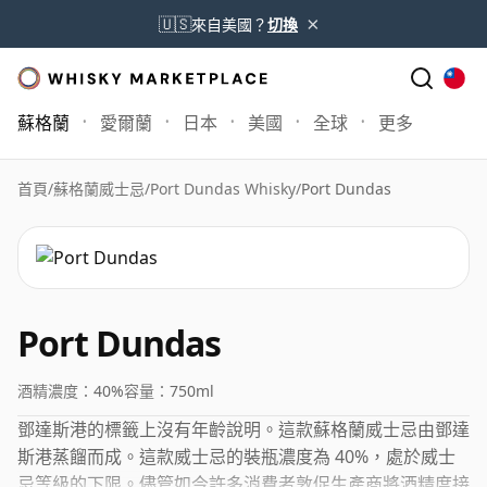
×
🇺🇸
來自美國？
切換
蘇格蘭
愛爾蘭
日本
美國
全球
更多
首頁
/
蘇格蘭威士忌
/
Port Dundas Whisky
/
Port Dundas
Port Dundas
酒精濃度：
40%
容量：
750ml
鄧達斯港的標籤上沒有年齡說明。這款蘇格蘭威士忌由鄧達
斯港蒸餾而成。這款威士忌的裝瓶濃度為 40%，處於威士
忌等級的下限。儘管如今許多消費者敦促生產商將酒精度接