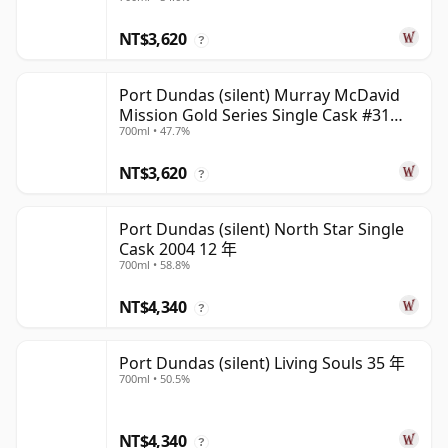
NT$3,620
?
Port Dundas (silent) Murray McDavid
Mission Gold Series Single Cask #31
700ml • 47.7%
1998 26 年
NT$3,620
?
Port Dundas (silent) North Star Single
Cask 2004 12 年
700ml • 58.8%
NT$4,340
?
Port Dundas (silent) Living Souls 35 年
700ml • 50.5%
NT$4,340
?