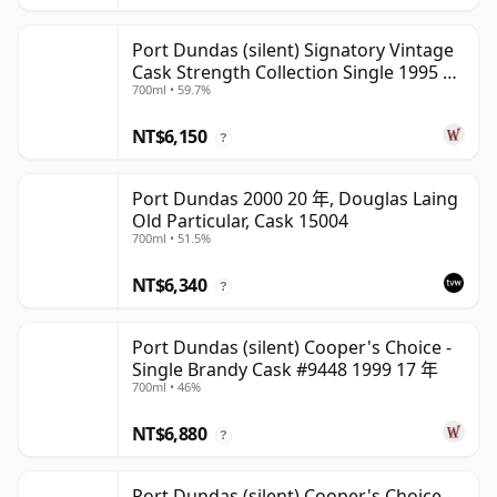
Port Dundas (silent) Signatory Vintage
Cask Strength Collection Single 1995 28
700ml • 59.7%
年
NT$6,150
?
Port Dundas 2000 20 年, Douglas Laing
Old Particular, Cask 15004
700ml • 51.5%
NT$6,340
?
Port Dundas (silent) Cooper's Choice -
Single Brandy Cask #9448 1999 17 年
700ml • 46%
NT$6,880
?
Port Dundas (silent) Cooper's Choice -