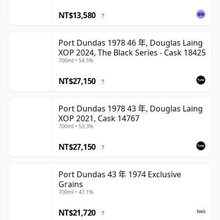
NT$13,580
?
Port Dundas 1978 46 年, Douglas Laing
XOP 2024, The Black Series - Cask 18425
700ml • 54.5%
NT$27,150
?
Port Dundas 1978 43 年, Douglas Laing
XOP 2021, Cask 14767
700ml • 53.3%
NT$27,150
?
Port Dundas 43 年 1974 Exclusive
Grains
700ml • 47.1%
NT$21,720
?