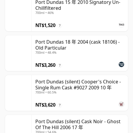
Port Dundas 15 年 2010 Signatory Un-
Chillfiltered
700ml • 46%
NT$1,520
?
Port Dundas 18 年 2004 (cask 18106) -
Old Particular
700ml • 48.4%
NT$3,260
?
Port Dundas (silent) Cooper's Choice -
Single Rum Cask #9027 2009 10 年
700ml • 60.5%
NT$3,620
?
Port Dundas (silent) Cask Noir - Ghost
Of The Hill 2006 17 年
700ml • 54.6%