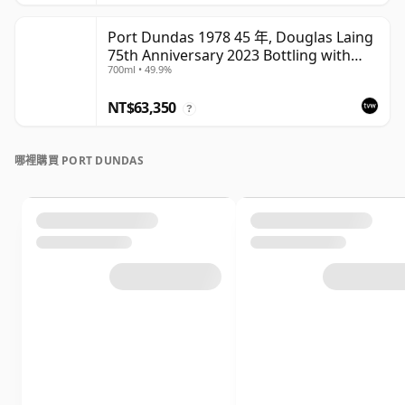
Port Dundas 1978 45 年, Douglas Laing
75th Anniversary 2023 Bottling with
700ml • 49.9%
Presentation
NT$63,350
?
哪裡購買 PORT DUNDAS