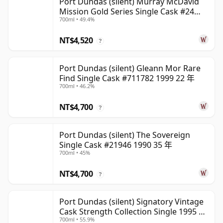
Port Dundas (silent) Murray McDavid
Mission Gold Series Single Cask #24
700ml • 49.4%
1998 26 年
NT$4,520
?
Port Dundas (silent) Gleann Mor Rare
Find Single Cask #711782 1999 22 年
700ml • 46.2%
NT$4,700
?
Port Dundas (silent) The Sovereign
Single Cask #21946 1990 35 年
700ml • 45%
NT$4,700
?
Port Dundas (silent) Signatory Vintage
Cask Strength Collection Single 1995 30
700ml • 55.9%
年