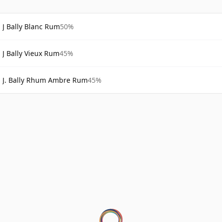
J Bally Blanc Rum
50%
J Bally Vieux Rum
45%
J. Bally Rhum Ambre Rum
45%