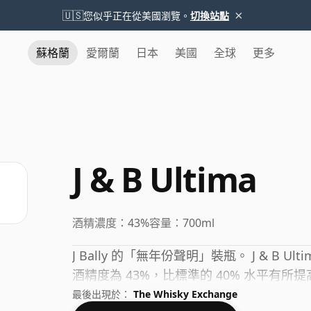
×
🇺🇸
您似乎正在從美國瀏覽。
切換站點
蘇格蘭
愛爾蘭
日本
美國
全球
更多
J & B Ultima
酒精濃度：
43%
容量：
700ml
J Bally 的「無年份聲明」裝瓶。 J & B
酒精度為 43%，比標準的 40% 水平有所提
最後出現於：
The Whisky Exchange