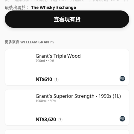
當正常。
最後出現於：
The Whisky Exchange
查看現有貨
更多來自 WILLIAM GRANT'S
Grant's Triple Wood
700ml • 40%
NT$610
?
Grant's Superior Strength - 1990s (1L)
1000ml • 50%
NT$3,620
?