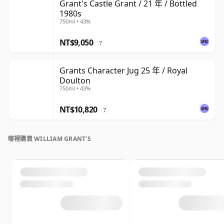
Grant's Castle Grant / 21 年 / Bottled
1980s
750ml • 43%
NT$9,050
?
Grants Character Jug 25 年 / Royal
Doulton
750ml • 43%
NT$10,820
?
哪裡購買 WILLIAM GRANT'S