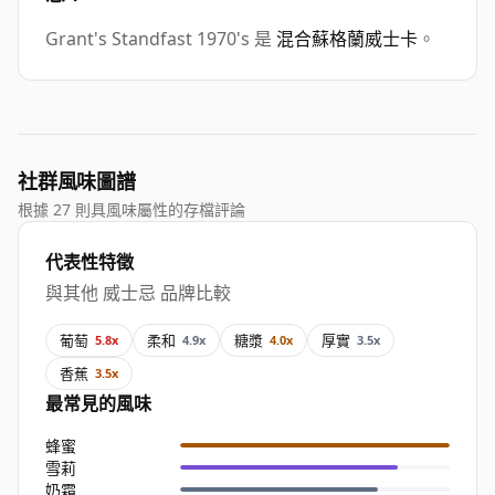
Grant's Standfast 1970's 是
混合蘇格蘭威士卡
。
社群風味圖譜
根據 27 則具風味屬性的存檔評論
代表性特徵
與其他 威士忌 品牌比較
葡萄
柔和
糖漿
厚實
5.8x
4.9x
4.0x
3.5x
香蕉
3.5x
最常見的風味
蜂蜜
雪莉
奶霜