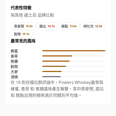
代表性特徵
與其他 威士忌 品牌比較
燕麥粥
甜瓜
糕點
烤吐司
18.8x
14.7x
13.8x
12.3x
穀物
10.1x
最常見的風味
蜂蜜
香草
焦糖
穀物
大麥
滑順
在 18 則存檔社群評論中，Powers Whiskey最常與
蜂蜜, 香草 和 焦糖風味產生聯繫，其中燕麥粥, 甜瓜
和 糕點出現的頻率高於同類別平均值。