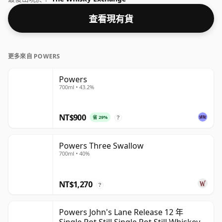
查看現有貨
更多來自 POWERS
Powers
700ml • 43.2%
NT$900
省 29%
?
Powers Three Swallow
700ml • 40%
NT$1,270
?
Powers John's Lane Release 12 年