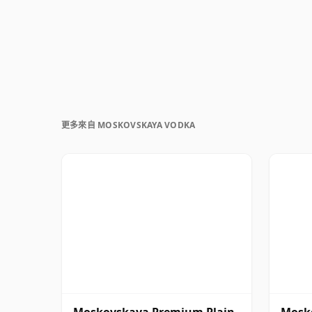
更多來自 MOSKOVSKAYA VODKA
Moskovskaya Premium Plain
Mosk