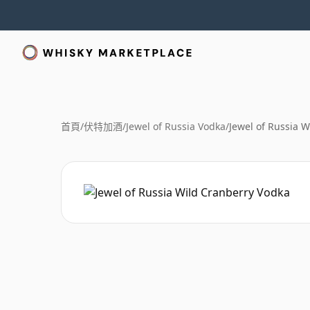
首頁
/
伏特加酒
/
Jewel of Russia Vodka
/
Jewel of Russia 