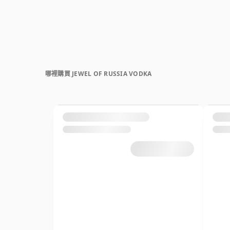
哪裡購買 JEWEL OF RUSSIA VODKA