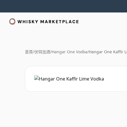
首頁
/
伏特加酒
/
Hangar One Vodka
/
Hangar One Kaffir 