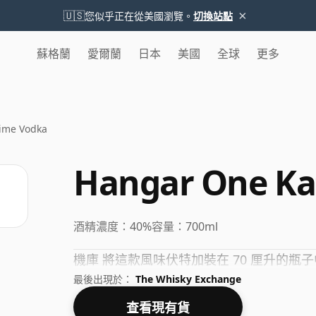
×
🇺🇸
您似乎正在從美國瀏覽。
切換站點
蘇格蘭
愛爾蘭
日本
美國
全球
更多
Lime Vodka
Hangar One Kaf
酒精濃度：
40%
容量：
700ml
機庫 將這款風味伏特加裝在 70 厘升的瓶子
最後出現於：
The Whisky Exchange
查看現有貨