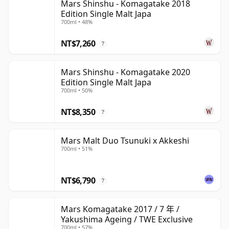
Mars Shinshu - Komagatake 2018
Edition Single Malt Japa
700ml • 48%
NT$7,260
?
Mars Shinshu - Komagatake 2020
Edition Single Malt Japa
700ml • 50%
NT$8,350
?
Mars Malt Duo Tsunuki x Akkeshi
700ml • 51%
NT$6,790
?
Mars Komagatake 2017 / 7 年 /
Yakushima Ageing / TWE Exclusive
700ml • 57%