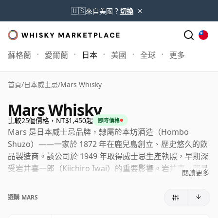
×
🇺🇸
來自美國？
切換
蘇格蘭
愛爾蘭
日本
美國
全球
更多
首頁
/
日本威士忌
/
Mars Whisky
Mars Whisky
比較25個價格，NT$1,450起
即時價格
Mars 是日本威士忌品牌，隸屬於本坊酒造（Hombo
Shuzo）——一家於 1872 年在鹿兒島創立、歷史悠久的飲
品製造商。該公司於 1949 年取得威士忌生產執照，早期深
受岩井喜一郎（Kiichiro Iwai）的重要影響。岩井喜一郎是
閱讀更多
日本威士忌發展史上的關鍵人物，也是多款 Mars 裝瓶的靈
感來源。
選購 MARS
時至今日，Mars 威士忌以兩座日本蒸餾廠為核心：位於長