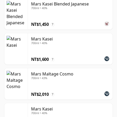
野、坐落於中央阿爾卑斯山脈高處的駒之岳
Mars Kasei Blended Japanese
700ml • 40%
（Komagatake）蒸餾廠，以及位於日本南部、公司歷史發
源地鹿兒島的津貫（Tsunuki）蒸餾廠。兩處產地之間的鮮
明對比，正是品牌核心特色所在——高山環境賦予駒之岳更
NT$1,450
?
純淨、優雅的風格，而南部較溫暖的氣候則使津貫的威士忌
呈現更豐富、厚實的酒體。
Mars Kasei
700ml • 40%
Mars 的產品系列涵蓋以駒之岳與津貫命名的單一麥芽威士
忌，以及調和威士忌，包括 Iwai、Iwai Tradition 與 Mars
NT$1,600
Maltage 等系列。部分裝瓶依現行業界標準完全符合日本
?
威士忌的定義，而其他產品在過去曾使用進口麥芽，因此每
款產品的標示與成分組成均值得仔細留意。
Mars Maltage Cosmo
700ml • 43%
Mars 是日本威士忌中頗具特色的品牌之一，雖在全球知名
度上不及三得利（Suntory）或一甲（Nikka），卻在愛好
NT$2,010
?
者之間享有極高的聲譽。其獨特個性源自產地之間的地域對
比、精心的熟成工藝，以及品牌展現日本威士忌多元面貌的
Mars Kasei
意願，而非拘泥於單一固定的品牌風格。
700ml • 40%