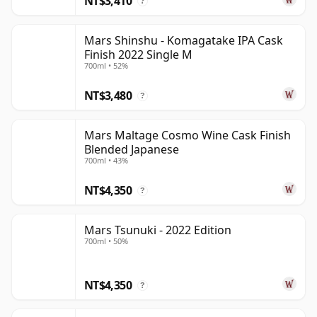
NT$3,410
?
Mars Shinshu - Komagatake IPA Cask
Finish 2022 Single M
700ml • 52%
NT$3,480
?
Mars Maltage Cosmo Wine Cask Finish
Blended Japanese
700ml • 43%
NT$4,350
?
Mars Tsunuki - 2022 Edition
700ml • 50%
NT$4,350
?