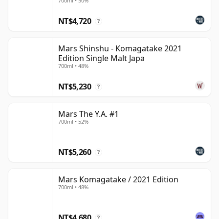
700ml • 50%
NT$4,720
?
Mars Shinshu - Komagatake 2021
Edition Single Malt Japa
700ml • 48%
NT$5,230
?
Mars The Y.A. #1
700ml • 52%
NT$5,260
?
Mars Komagatake / 2021 Edition
700ml • 48%
NT$4,680
?