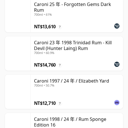
Caroni 25 年 - Forgotten Gems Dark
Rum
700ml • 61%
NT$13,610
?
Caroni 23 年 1998 Trinidad Rum - Kill
Devil (Hunter Laing) Rum
700ml • 60.9%
NT$14,760
?
Caroni 1997 / 24 年 / Elizabeth Yard
700ml • 50.7%
NT$12,710
?
Caroni 1998 / 24 年 / Rum Sponge
Edition 16