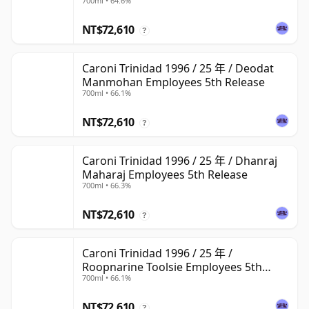
700ml • 64.6%
NT$72,610
?
Caroni Trinidad 1996 / 25 年 / Deodat
Manmohan Employees 5th Release
700ml • 66.1%
NT$72,610
?
Caroni Trinidad 1996 / 25 年 / Dhanraj
Maharaj Employees 5th Release
700ml • 66.3%
NT$72,610
?
Caroni Trinidad 1996 / 25 年 /
Roopnarine Toolsie Employees 5th
700ml • 66.1%
Release
NT$72,610
?