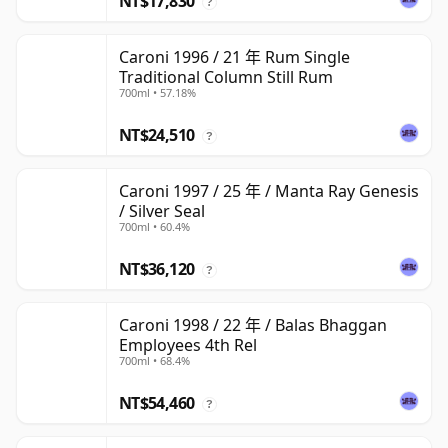
NT$17,830
?
Caroni 1996 / 21 年 Rum Single
Traditional Column Still Rum
700ml • 57.18%
NT$24,510
?
Caroni 1997 / 25 年 / Manta Ray Genesis
/ Silver Seal
700ml • 60.4%
NT$36,120
?
Caroni 1998 / 22 年 / Balas Bhaggan
Employees 4th Rel
700ml • 68.4%
NT$54,460
?