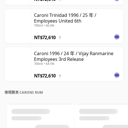
Caroni Trinidad 1996 / 25 年 /
Employees United 6th
700ml • 66.6%
NT$72,610
?
Caroni 1996 / 24 年 / Vijay Ranmarine
Employees 3rd Release
700ml • 64.5%
NT$72,610
?
哪裡購買 CARONI RUM