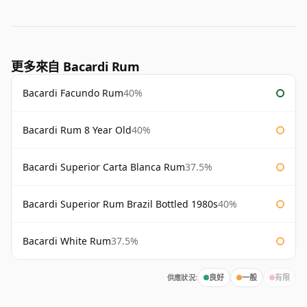
更多來自 Bacardi Rum
Bacardi Facundo Rum
40%
Bacardi Rum 8 Year Old
40%
Bacardi Superior Carta Blanca Rum
37.5%
Bacardi Superior Rum Brazil Bottled 1980s
40%
Bacardi White Rum
37.5%
供應狀況:
良好
一般
有限