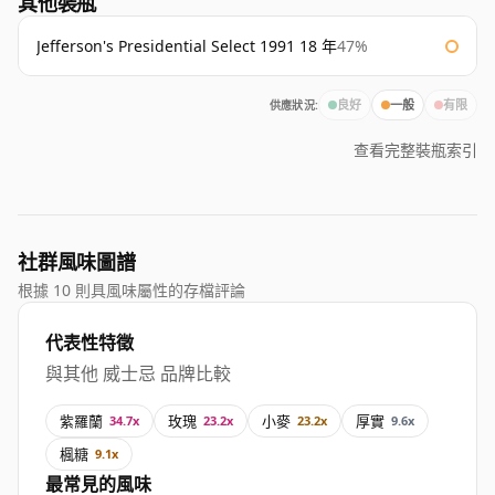
其他裝瓶
Jefferson's Presidential Select 1991 18 年
47%
供應狀況:
良好
一般
有限
查看完整裝瓶索引
社群風味圖譜
根據 10 則具風味屬性的存檔評論
代表性特徵
與其他 威士忌 品牌比較
紫羅蘭
玫瑰
小麥
厚實
34.7x
23.2x
23.2x
9.6x
楓糖
9.1x
最常見的風味