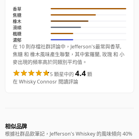
香草
焦糖
橡木
滑順
楓糖
濃郁
在 10 則存檔社群評論中，Jefferson's最常與香草,
焦糖 和 橡木風味產生聯繫，其中紫羅蘭, 玫瑰 和 小
麥出現的頻率高於同類別平均值。
4.4
5 顆星中的
顆
在 Whisky Connosr 閱讀評論
相似品牌
根據社群品飲筆記，Jefferson's Whiskey 的風味傾向 40%