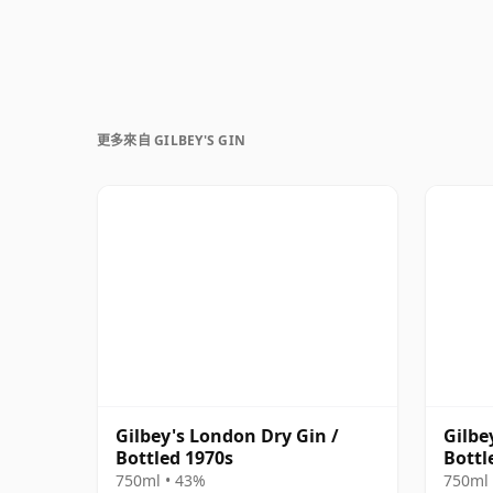
更多來自 GILBEY'S GIN
Gilbey's London Dry Gin /
Gilbe
Bottled 1970s
Bottl
750ml • 43%
750ml 