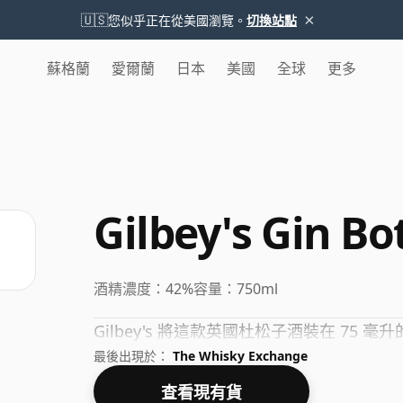
×
🇺🇸
您似乎正在從美國瀏覽。
切換站點
蘇格蘭
愛爾蘭
日本
美國
全球
更多
Gilbey's Gin Bo
酒精濃度：
42%
容量：
750ml
Gilbey's 將這款英國杜松子酒裝在 75 
最後出現於：
The Whisky Exchange
查看現有貨