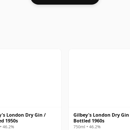
y's London Dry Gin /
Gilbey's London Dry Gin 
ed 1950s
Bottled 1960s
• 46.2%
750ml • 46.2%