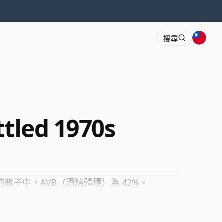
搜尋
ttled 1970s
毫升的瓶子中，AVB（酒精體積）為 42%。