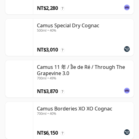
NT$2,280
?
Camus Special Dry Cognac
500ml • 40%
NT$3,010
?
Camus 11 年 / Île de Ré / Through The
Grapevine 3.0
700ml • 49%
NT$3,870
?
Camus Borderies XO XO Cognac
700ml • 40%
NT$6,150
?