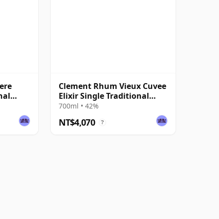
ere
Clement Rhum Vieux Cuvee
nal
Elixir Single Traditional
Column Still Rum
700ml • 42%
NT$4,070
?