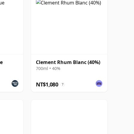
ue
Clement Rhum Blanc (40%)
700ml • 40%
NT$1,080
?