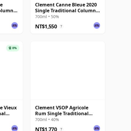
ue
Clement Canne Bleue 2020
Column
Single Traditional Column
Still Rum
700ml • 50%
NT$1,550
?
省 8%
e Vieux
Clement VSOP Agricole
nal
Rum Single Traditional
Column Still Rum
700ml • 40%
NT$1,770
?