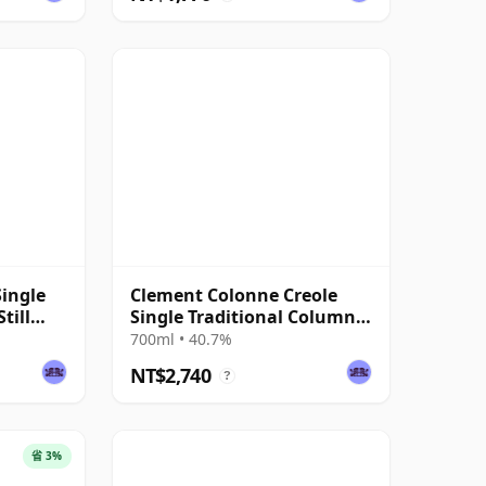
ingle
Clement Colonne Creole
till
Single Traditional Column
Still Rum
700ml • 40.7%
NT$2,740
?
省 3%