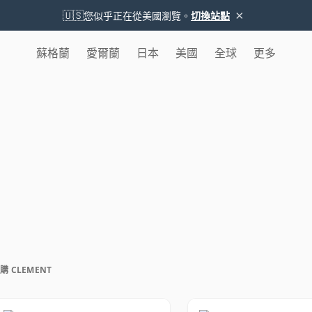
×
🇺🇸
您似乎正在從美國瀏覽。
切換站點
蘇格蘭
愛爾蘭
日本
美國
全球
更多
購 CLEMENT