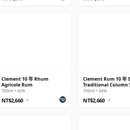
Clement 10 年 Rhum
Clement Rum 10 年 S
Agricole Rum
Traditional Column S
Rum
700ml • 42%
700ml • 44%
NT$2,660
NT$2,660
?
?