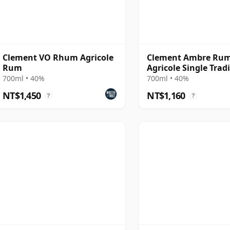
Clement VO Rhum Agricole
Clement Ambre Ru
Rum
Agricole Single Trad
Column Still Rum
700ml • 40%
700ml • 40%
NT$1,450
NT$1,160
?
?