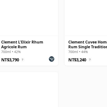
Clement L'Elixir Rhum
Clement Cuvee Hom
Agricole Rum
Rum Single Traditio
Column Still Rum
700ml • 42%
700ml • 44%
NT$3,790
NT$3,240
?
?