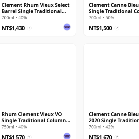
Clement Rhum Vieux Select
Clement Canne Ble
Barrel Single Traditional
Single Traditional 
Column Still Rum
Still Rum
700ml • 40%
700ml • 50%
NT$1,430
NT$1,500
?
?
Rhum Clement Vieux VO
Clement Canne Bleu
Single Traditional Column
2020 Single Traditio
Still Rum
Column Still Rum
750ml • 40%
700ml • 42%
NT$1,570
NT$1,670
?
?