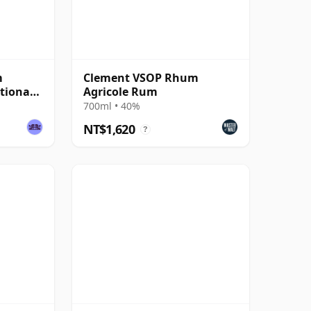
m
Clement VSOP Rhum
itional
Agricole Rum
700ml • 40%
NT$1,620
?