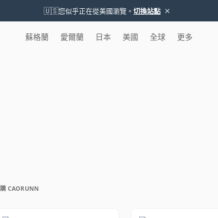
×
🇺🇸
您似乎正在從美國瀏覽。
切換站點
蘇格蘭
愛爾蘭
日本
美國
全球
更多
購 CAORUNN