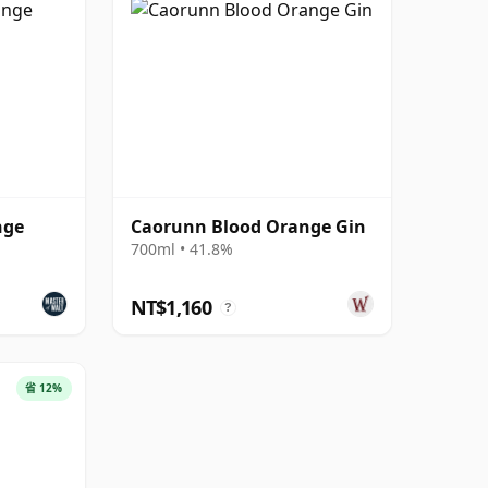
nge
Caorunn Blood Orange Gin
700ml • 41.8%
NT$1,160
?
省 12%