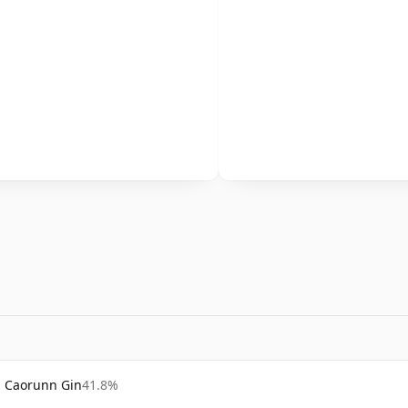
Caorunn Gin
41.8%