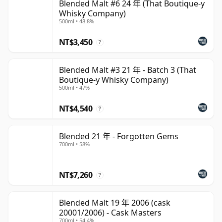
Blended Malt #6 24 年 (That Boutique-y
Whisky Company)
500ml • 48.8%
NT$3,450
?
Blended Malt #3 21 年 - Batch 3 (That
Boutique-y Whisky Company)
500ml • 47%
NT$4,540
?
Blended 21 年 - Forgotten Gems
700ml • 58%
NT$7,260
?
Blended Malt 19 年 2006 (cask
20001/2006) - Cask Masters
700ml • 54.4%