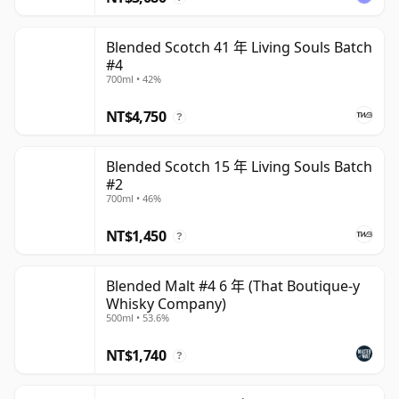
Blended Scotch 41 年 Living Souls Batch
#4
700ml • 42%
NT$4,750
?
Blended Scotch 15 年 Living Souls Batch
#2
700ml • 46%
NT$1,450
?
Blended Malt #4 6 年 (That Boutique-y
Whisky Company)
500ml • 53.6%
NT$1,740
?