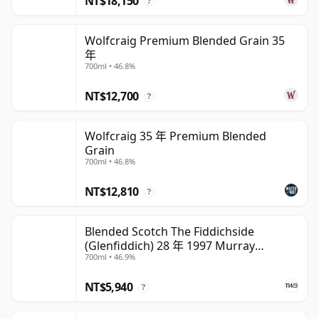
NT$18,150
?
Wolfcraig Premium Blended Grain 35
年
700ml • 46.8%
NT$12,700
?
Wolfcraig 35 年 Premium Blended
Grain
700ml • 46.8%
NT$12,810
?
Blended Scotch The Fiddichside
(Glenfiddich) 28 年 1997 Murray
700ml • 46.9%
McDavid Mission Gold
NT$5,940
?