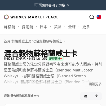
×
🇺🇸
來自美國？
切換
蘇格蘭
愛爾蘭
日本
美國
全球
更多
首頁
/
蘇格蘭威士忌
/
混合穀物蘇格蘭威士卡
混合穀物蘇格蘭威士卡
比較131個價格，NT$1,010起
即時價格
蘇格蘭威士忌的法定分類對初學者來說可能令人困惑，特別
是因為調和麥芽蘇格蘭威士忌（Blended Malt Scotch
Whisky）、調和蘇格蘭威士忌（Blended Scotch
Whisky）和調和穀物蘇格蘭威士忌（Blended Grain
閱讀更多
Scotch Whisky）等術語聽起來極為相似。然而，在實際應
用中，一旦了解這些標籤既描述了所涉及的威士忌類型，也
選購 混合穀物蘇格蘭威士卡
說明了它是來自單一酒廠還是多家酒廠，這些區別就變得相
當直接明瞭。根據現行法律，Scotch whisky分為五個公認