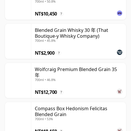
700ml • 50.8%
NT$10,450
?
Blended Grain Whisky 30 年 (That
Boutique-y Whisky Company)
700ml • 45.8%
NT$2,900
?
Wolfcraig Premium Blended Grain 35
年
700ml • 46.8%
NT$12,700
?
Compass Box Hedonism Felicitas
Blended Grain
700ml • 53%