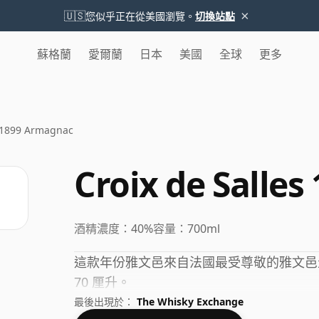
×
🇺🇸
您似乎正在從美國瀏覽。
切換站點
蘇格蘭
愛爾蘭
日本
美國
全球
更多
s 1899 Armagnac
Croix de Salle
酒精濃度：
40%
容量：
700ml
這款年份雅文邑來自法國最受尊敬的雅文邑生
70 厘升。
最後出現於：
The Whisky Exchange