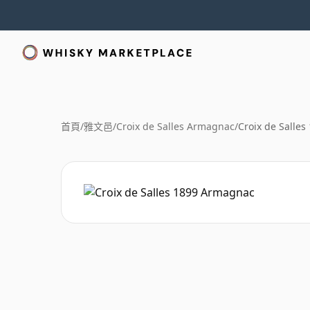
首頁
/
雅文邑
/
Croix de Salles Armagnac
/
Croix de Salle