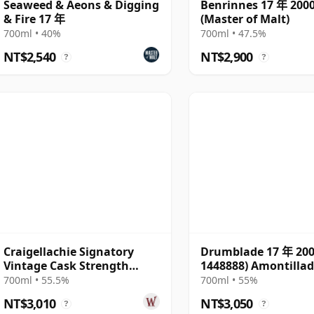
Seaweed & Aeons & Digging
Benrinnes 17 年 200
& Fire 17 年
(Master of Malt)
700ml • 40%
700ml • 47.5%
NT$2,540
NT$2,900
?
?
Craigellachie Signatory
Drumblade 17 年 200
Vintage Cask Strength
1448888) Amontilla
Collection Single 2009 17 年
Finish - The Oct
700ml • 55.5%
700ml • 55%
NT$3,010
NT$3,050
?
?