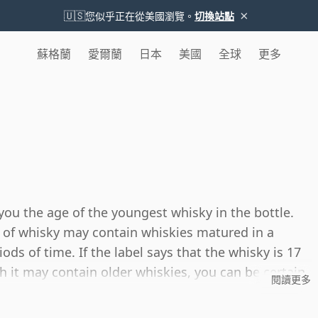
×
🇺🇸
您似乎正在從美國瀏覽。
切換站點
蘇格蘭
愛爾蘭
日本
美國
全球
更多
you the age of the youngest whisky in the bottle.
 of whisky may contain whiskies matured in a
ods of time. If the label says that the whisky is 17
h it may contain older whiskies, you can be certain
閱讀更多
ger than 17 years.