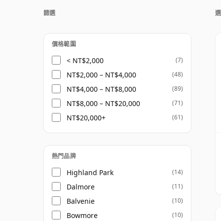
Once a whisky is bottled it ceases its mat
篩選
選
bottle, so 十七 year old whisky is frozen in
價格範圍
< NT$2,000
(7)
NT$2,000 – NT$4,000
(48)
NT$4,000 – NT$8,000
(89)
NT$8,000 – NT$20,000
(71)
NT$20,000+
(61)
熱門品牌
Highland Park
(14)
Dalmore
(11)
Balvenie
(10)
Bowmore
(10)