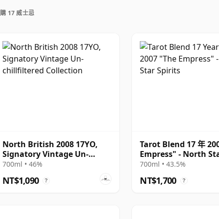
uration, unlike wine which continues to age in the
購 17 威士忌
 time and will be considered 17 forever.
North British 2008 17YO,
Tarot Blend 17 年 20
Signatory Vintage Un-
Empress" - North St
chillfiltered Collection
Spirits
700ml • 46%
700ml • 43.5%
NT$1,090
NT$1,700
?
?