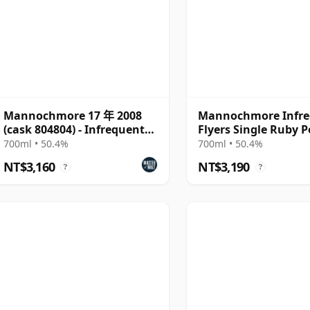
Mannochmore 17 年 2008
Mannochmore Infre
(cask 804804) - Infrequent
Flyers Single Ruby P
Flyers
Cask #804804 2008 
700ml • 50.4%
700ml • 50.4%
NT$3,160
NT$3,190
?
?