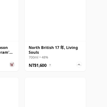
pson
North British 17 年, Living
Dram'
Souls
08 17 年
700ml • 48%
NT$1,600
?